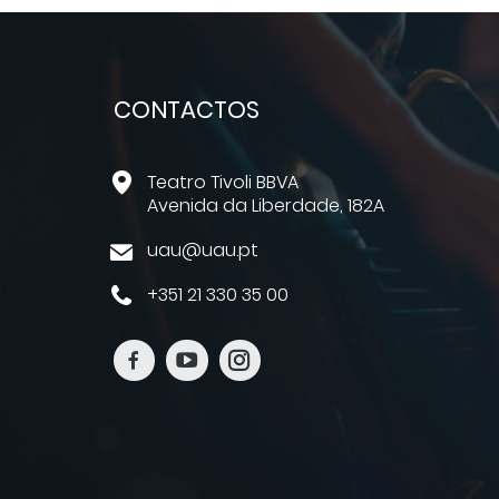
CONTACTOS
Teatro Tivoli BBVA
Avenida da Liberdade, 182A
uau@uau.pt
+351 21 330 35 00