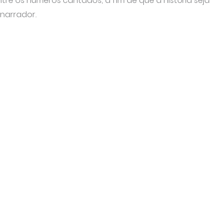
ntre os números cantados, a fim de que a história seja
narrador.