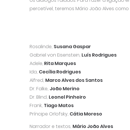
os diálogos falados. Para fazer a ligação e
percetível, teremos Mário João Alves como 
Rosalinde,
Susana Gaspar
Gabriel von Eisenstein,
Luís Rodrigues
Adele,
Rita Marques
Ida,
Cecília Rodrigues
Alfred,
Marco Alves dos Santos
Dr. Falke,
João Merino
Dr. Blind,
Leonel Pinheiro
Frank,
Tiago Matos
Príncipe Orlofsky,
Cátia Moreso
Narrador e textos,
Mário João Alves