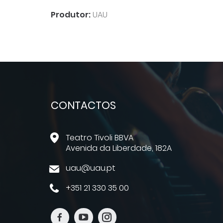
Produtor:
UAU
CONTACTOS
Teatro Tivoli BBVA
Avenida da Liberdade, 182A
uau@uau.pt
+351 21 330 35 00