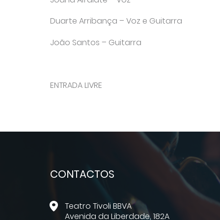
Duarte Arribança – Voz e Guitarra
João Santos – Guitarra
ENTRADA LIVRE
CONTACTOS
Teatro Tivoli BBVA
Avenida da Liberdade, 182A