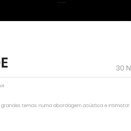
E
30 
ok
r grandes temas, numa abordagem acústica e intimista!