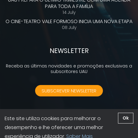
PARA TODA A FAMÍLIA
14 July
O CINE-TEATRO VALE FORMOSO INICIA UMA NOVA ETAPA
08 July
NEWSLETTER
Receba as últimas novidades e promoções exclusivas a
subscritores UAU
SUBSCREVER NEWSLETTER
Este site utiliza cookies para melhorar o
Ok
2026 © UAU. Todos os direitos reservados | Desenvolvido por
desempenho e lhe oferecer uma melhor
GruntsWork
Contactos
|
Política de Privacidade
(11) 0.006s
experiência de utilizador.
Saber Mais