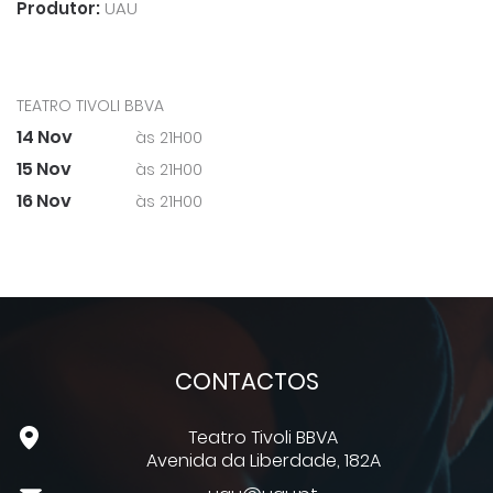
Produtor:
UAU
TEATRO TIVOLI BBVA
14 Nov
às 21H00
15 Nov
às 21H00
16 Nov
às 21H00
CONTACTOS
Teatro Tivoli BBVA
Avenida da Liberdade, 182A