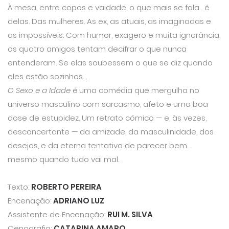
À mesa, entre copos e vaidade, o que mais se fala... é
delas. Das mulheres. As ex, as atuais, as imaginadas e
as impossíveis. Com humor, exagero e muita ignorância,
os quatro amigos tentam decifrar o que nunca
entenderam. Se elas soubessem o que se diz quando
eles estão sozinhos…
O Sexo e a Idade
é uma comédia que mergulha no
universo masculino com sarcasmo, afeto e uma boa
dose de estupidez. Um retrato cómico — e, às vezes,
desconcertante — da amizade, da masculinidade, dos
desejos, e da eterna tentativa de parecer bem...
mesmo quando tudo vai mal.
Texto:
ROBERTO PEREIRA
Encenação:
ADRIANO LUZ
Assistente de Encenação:
RUI M. SILVA
Cenografia:
CATARINA AMARO