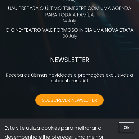
UAU PREPARA O ÚLTIMO TRIMESTRE COM UMA AGENDA
PARA TODA A FAMÍLIA
14 July
O CINE-TEATRO VALE FORMOSO INICIA UMA NOVA ETAPA
08 July
NEWSLETTER
Receba as últimas novidades e promoções exclusivas a
subscritores UAU
SUBSCREVER NEWSLETTER
Este site utiliza cookies para melhorar o
Ok
2026 © UAU. Todos os direitos reservados | Desenvolvido por
desempenho e lhe oferecer uma melhor
GruntsWork