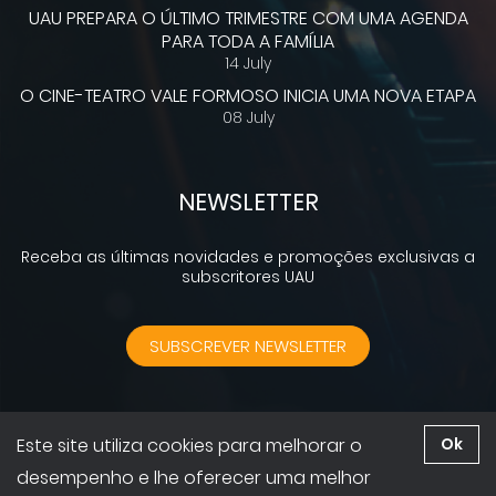
UAU PREPARA O ÚLTIMO TRIMESTRE COM UMA AGENDA
PARA TODA A FAMÍLIA
14 July
O CINE-TEATRO VALE FORMOSO INICIA UMA NOVA ETAPA
08 July
NEWSLETTER
Receba as últimas novidades e promoções exclusivas a
subscritores UAU
SUBSCREVER NEWSLETTER
Este site utiliza cookies para melhorar o
Ok
2026 © UAU. Todos os direitos reservados | Desenvolvido por
desempenho e lhe oferecer uma melhor
GruntsWork