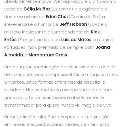
absolutamente incrível. A imaginação e o virtuosismo
vocal de
Célia Muñoz
(Espanha), a elegância e a
destreza exímia de
Eden Choi
(Coreia do Sul), a
irreverência e o humor de
Jeff Hobson
(EUA) e o
mistério inquietante e surpreendente de
Klek
Entòs
(França), ao lado de
Luis de Matos
, o mágico
Português mais premiado de sempre, com
Joana
Almeida
e
Momentum Crew
.
Uma singular combinação de distintas visões da arte
de fazer acontecer o impossível. Cinco mágicos, cinco
universos, cinco formas diferentes de desafiar a
realidade. Um espectáculo excepcional para quem
gosta da arte de criar ilusões e absolutamente
transformador para quem nunca viu magia ao vivo.
Humor, mistério, elegância, surpresa e imaginação,
em novas e espectaculares ilusões, definem esta