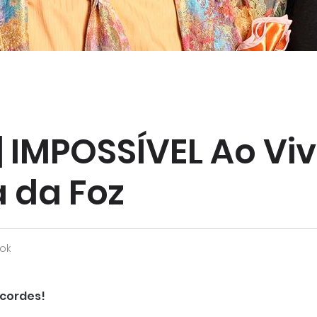
| IMPOSSÍVEL Ao Vi
a da Foz
ok
ecordes!