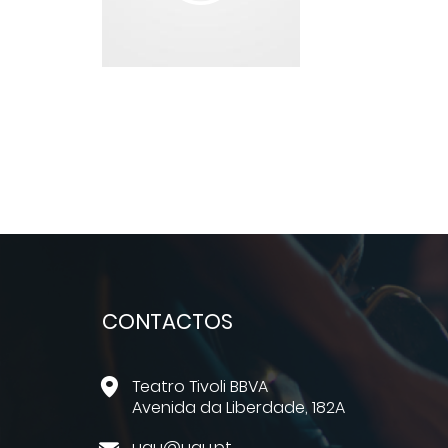
CONTACTOS
Teatro Tivoli BBVA
Avenida da Liberdade, 182A
uau@uau.pt