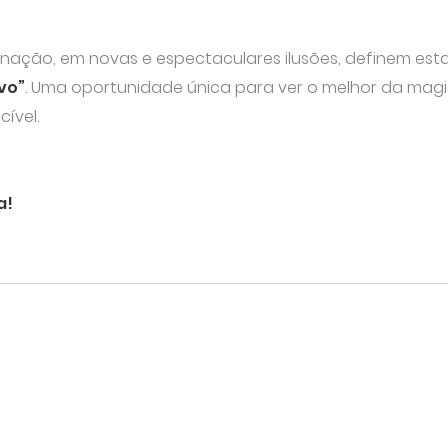
ginação, em novas e espectaculares ilusões, definem est
vo”
. Uma oportunidade única para ver o melhor da magi
ível.
a!