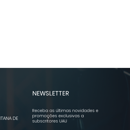
NEWSLETTER
Receba as últimas novidades e
promoções exclusivas a
TANA DE
subscritores UAU