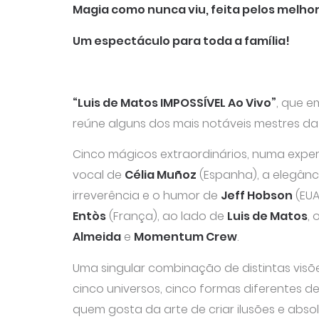
Magia como nunca viu, feita pelos melho
Um espectáculo para toda a família!
“Luis de Matos IMPOSSÍVEL Ao Vivo”
, que e
reúne alguns dos mais notáveis mestres d
Cinco mágicos extraordinários, numa experi
vocal de
Célia Muñoz
(Espanha), a elegânc
irreverência e o humor de
Jeff Hobson
(EUA
Entòs
(França), ao lado de
Luis de Matos
,
Almeida
e
Momentum Crew
.
Uma singular combinação de distintas visõe
cinco universos, cinco formas diferentes d
quem gosta da arte de criar ilusões e ab