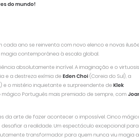
res do mundo!
m cada ano se reinventa com novo elenco e novas ilusõe
a magia contemporânea à escala global.
ência absolutamente incrível. A imaginação e o virtuos
ia e a destreza exímia de
Eden Choi
(Coreia do Sul), a
) e o mistério inquietante e surpreendente de
Klek
 o mágico Português mais premiado de sempre, com
Joa
s da arte de fazer acontecer o impossível. Cinco mágic
e desafiar a realidade. Um espectáculo excepcional para
solutamente transformador para quem nunca viu magia 