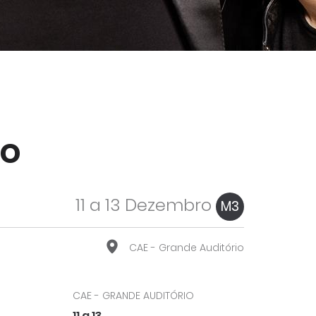
vo
11 a 13 Dezembro
M3
CAE - Grande Auditório
CAE - GRANDE AUDITÓRIO
11 a 13