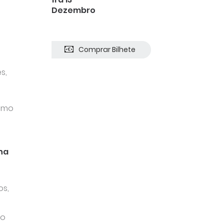
Dezembro
Comprar Bilhete
s,
ismo
na
os,
ao