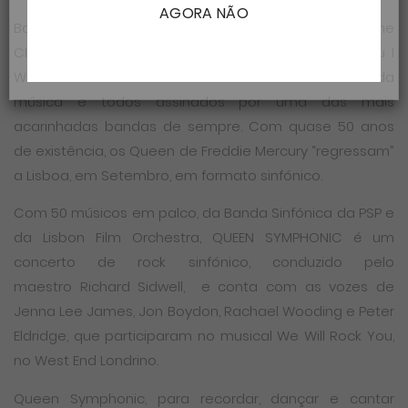
AGORA NÃO
Bohemian Rhapsody, Radio Ga Ga, We Are the
Champions, Don’t Stop Me Now, We Will Rock You ou I
Want it All são temas incontornáveis da história da
música e todos assinados por uma das mais
acarinhadas bandas de sempre. Com quase 50 anos
de existência, os Queen de Freddie Mercury “regressam”
a Lisboa, em Setembro, em formato sinfónico.
Com 50 músicos em palco, da Banda Sinfónica da PSP e
da Lisbon Film Orchestra, QUEEN SYMPHONIC é um
concerto de rock sinfónico, conduzido pelo
maestro Richard Sidwell, e conta com as vozes de
Jenna Lee James, Jon Boydon, Rachael Wooding e Peter
Eldridge, que participaram no musical We Will Rock You,
no West End Londrino.
Queen Symphonic, para recordar, dançar e cantar