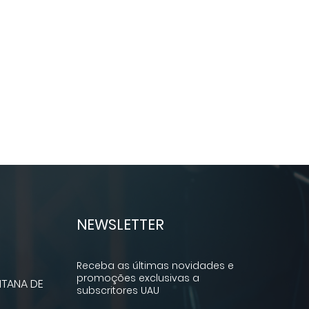
NEWSLETTER
Receba as últimas novidades e
promoções exclusivas a
TANA DE
subscritores UAU