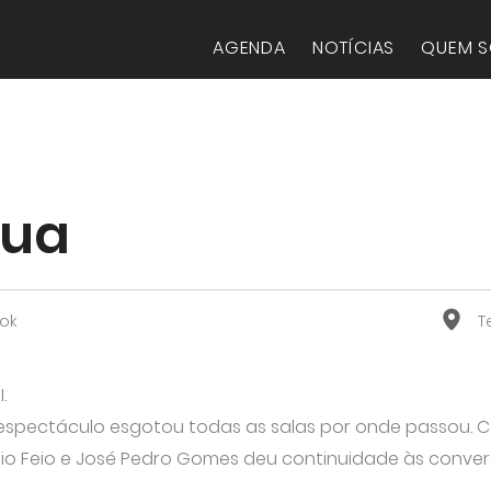
AGENDA
NOTÍCIAS
QUEM 
nua
ok
Te
.
o espectáculo esgotou todas as salas por onde passou. 
nio Feio e José Pedro Gomes deu continuidade às conve