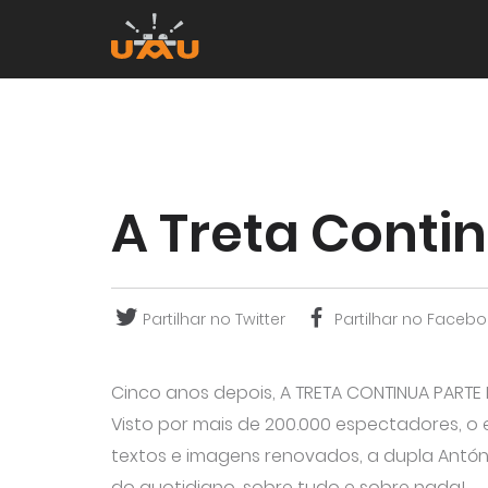
A Treta Conti
Partilhar no Twitter
Partilhar no Facebo
Cinco anos depois, A TRETA CONTINUA PARTE II
Visto por mais de 200.000 espectadores, 
textos e imagens renovados, a dupla Antó
do quotidiano, sobre tudo e sobre nada!