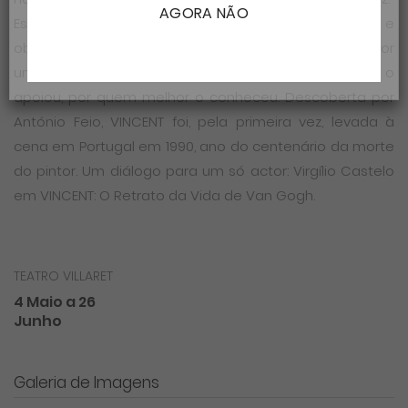
AGORA NÃO
Este é o início de uma emocionante viagem pela vida e
obra de Vincent Van Gogh; uma vida perturbada por
uma genialidade incontida, narrada por quem sempre o
apoiou, por quem melhor o conheceu. Descoberta por
António Feio, VINCENT foi, pela primeira vez, levada à
cena em Portugal em 1990, ano do centenário da morte
do pintor. Um diálogo para um só actor: Virgílio Castelo
em VINCENT: O Retrato da Vida de Van Gogh.
TEATRO VILLARET
4 Maio a 26
Junho
Galeria de Imagens