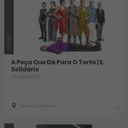
TEATRO
A Peça Que Dá Para O Torto | E.
Solidário
06 Abril 2025
Teatro Tivoli BBVA