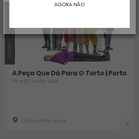
AGORA NÃO
TEATRO
A Peça Que Dá Para O Torto | Porto
05 a 07 Junho 2025
Coliseu Porto Ageas