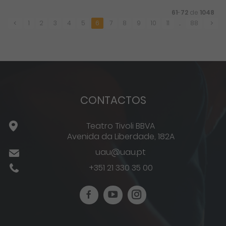
61
-
72
de
1048
1
2
3
4
5
6
7
8
9
10
11
...
88
CONTACTOS
Teatro Tivoli BBVA
Avenida da Liberdade, 182A
uau@uau.pt
+351 21 330 35 00