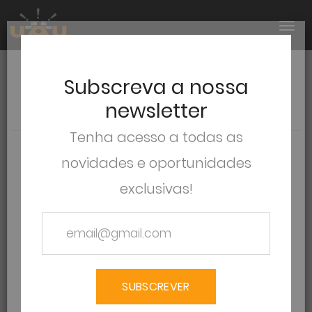
Subscreva a nossa
PORTEFÓLIO
newsletter
Tenha acesso a todas as
novidades e oportunidades
exclusivas!
SUBSCREVER