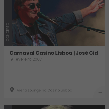
CONCERTO
Carnaval Casino Lisboa | José Cid
19 Fevereiro 2007
Arena Lounge no Casino Lisboa