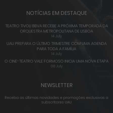
NOTÍCIAS EM DESTAQUE
TEATRO TIVOLI BBVA RECEBE A PRÓXIMA TEMPORADA DA
ORQUESTRA METROPOLITANA DE LISBOA
14 July
UAU PREPARA O ÚLTIMO TRIMESTRE COM UMA AGENDA
PARA TODA A FAMÍLIA
14 July
O CINE-TEATRO VALE FORMOSO INICIA UMA NOVA ETAPA
08 July
NEWSLETTER
Receba as últimas novidades e promoções exclusivas a
subscritores UAU