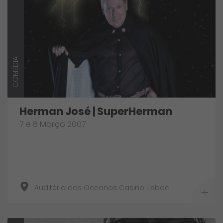
COMÉDIA
Herman José | SuperHerman
7 e 8 Março 2007
Auditório dos Oceanos Casino Lisboa