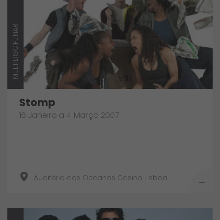
MULTIDISCIPLINAR
Stomp
16 Janeiro a 4 Março 2007
Auditório dos Oceanos Casino Lisboa | Coliseu do Porto