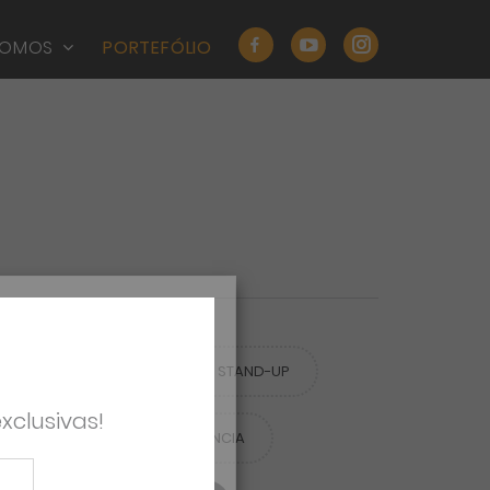
SOMOS
PORTEFÓLIO
COMÉDIA
STAND-UP
xclusivas!
VISITA
EXPERIÊNCIA