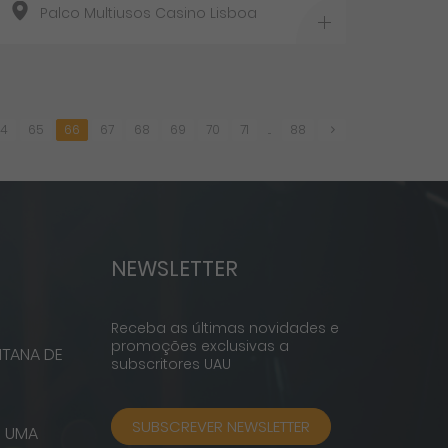
Palco Multiusos Casino Lisboa
4
65
66
67
68
69
70
71
...
88
NEWSLETTER
Receba as últimas novidades e
promoções exclusivas a
TANA DE
subscritores UAU
SUBSCREVER NEWSLETTER
M UMA