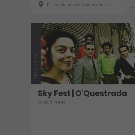
Palco Multiusos Casino Lisboa
CONCERTO
Sky Fest | O’Questrada
8 Abril 2008