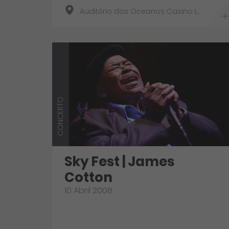
Auditório dos Oceanos Casino Lisboa
CONCERTO
Sky Fest | James
Cotton
10 Abril 2008