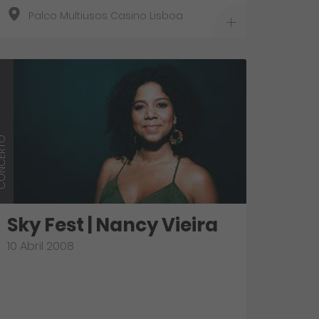
Palco Multiusos Casino Lisboa
CERTO
Sky Fest | Nancy Vieira
10 Abril 2008