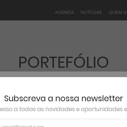
AGENDA
NOTÍCIAS
QUEM 
PORTEFÓLIO
Subscreva a nossa newsletter
LADO
CONCERTO
ESPECTÁCULO
EVENTO
sso a todas as novidades e oportunidades e
FESTIVAL
CINEMA
ÓPERA
RECITAL