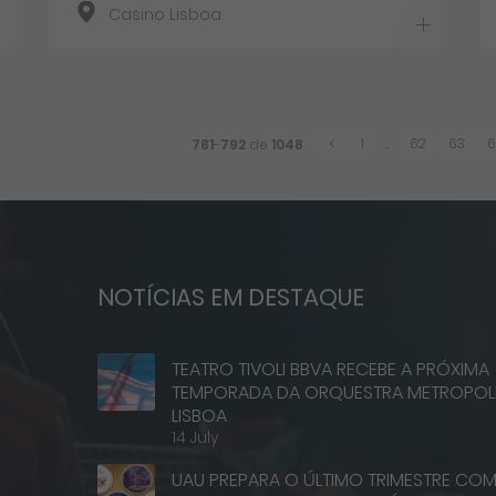
Casino Lisboa
1
...
62
63
6
781
-
792
de
1048
NOTÍCIAS EM DESTAQUE
TEATRO TIVOLI BBVA RECEBE A PRÓXIMA
TEMPORADA DA ORQUESTRA METROPOLI
LISBOA
14 July
UAU PREPARA O ÚLTIMO TRIMESTRE CO