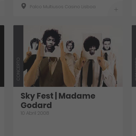
Palco Multiusos Casino Lisboa
CONCERTO
CON
Sky Fest | Madame
Godard
10 Abril 2008