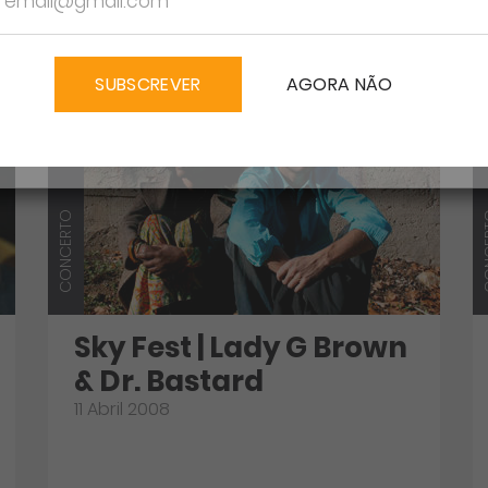
INFANTIL
EXPOSIÇÃO
SUBSCREVER
AGORA NÃO
CONCERTO
CON
Sky Fest | Lady G Brown
& Dr. Bastard
11 Abril 2008